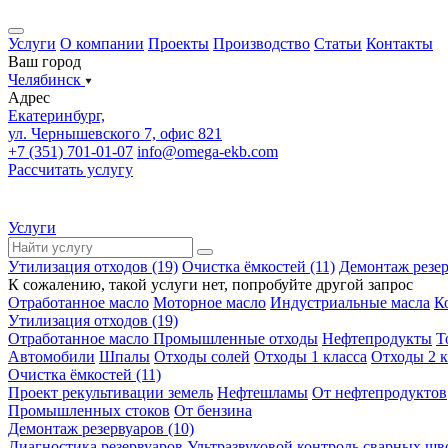
Услуги
О компании
Проекты
Производство
Статьи
Контакты
Ваш город
Челябинск
Адрес
Екатеринбург,
ул. Чернышевского 7, офис 821
+7 (351) 701-01-07
info@omega-ekb.com
Рассчитать услугу
Услуги
Утилизация отходов (19)
Очистка ёмкостей (11)
Демонтаж резер
К сожалению, такой услуги нет, попробуйте другой запрос
Отработанное масло
Моторное масло
Индустриальные масла
К
Утилизация отходов (19)
Отработанное масло
Промышленные отходы
Нефтепродукты
Т
Автомобили
Шпалы
Отходы солей
Отходы 1 класса
Отходы 2 к
Очистка ёмкостей (11)
Проект рекультивации земель
Нефтешламы
От нефтепродуктов
Промышленных стоков
От бензина
Демонтаж резервуаров (10)
Диагностика резервуаров
Ультразвуковой контроль сварных шв