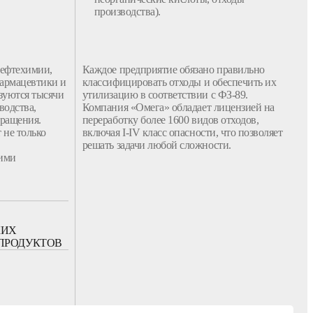
производства).
нефтехимии,
Каждое предприятие обязано правильно
армацевтики и
классифицировать
отходы
и обеспечить их
зуются тысячи
утилизацию
в соответствии с ФЗ-89.
водства
,
Компания
«Омега» обладает лицензией на
бращения.
переработку
более 1600
видов
отходов
,
 не только
включая I-IV
класс
опасности
, что позволяет
решать задачи любой сложности.
кими
КИХ
ПРОДУКТОВ