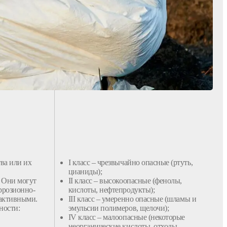
ва
или их
I
класс
– чрезвычайно опасные (ртуть,
цианиды);
. Они могут
II
класс
– высокоопасные (
фенолы
,
оррозионно-
кислоты, нефтепродукты);
оактивными.
III
класс
– умеренно опасные (
шламы
и
ности
:
эмульсии
полимеров
, щелочи);
IV класс – малоопасные (некоторые
неорганические кислоты, отходы