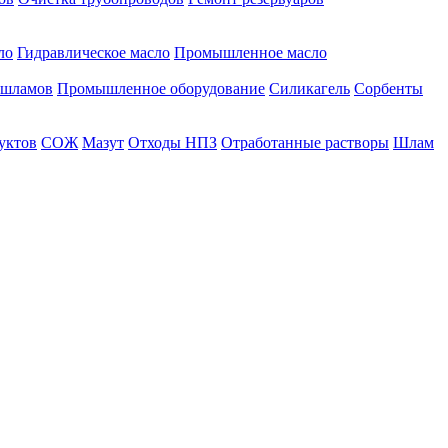
ло
Гидравлическое масло
Промышленное масло
 шламов
Промышленное оборудование
Силикагель
Сорбенты
уктов
СОЖ
Мазут
Отходы НПЗ
Отработанные растворы
Шлам