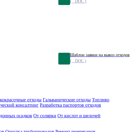
( . DOC )
Шаблон заявки на вывоз отходов
( . DOC )
кокрасочные отходы
Гальванические отходы
Топливо
ческий консалтинг
Разработка паспортов отходов
донных осадков
От солярки
От кислот и щелочей
ов
Очистка трубопроводов
Ремонт резервуаров