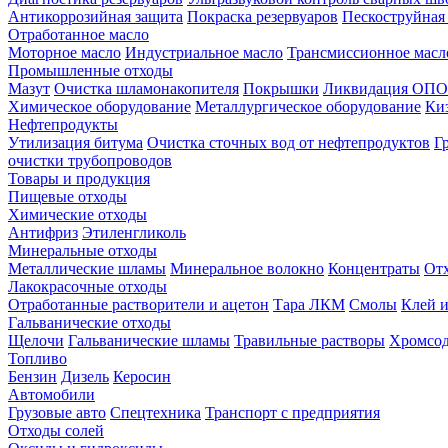
Антикоррозийная защита
Покраска резервуаров
Пескоструйная
Отработанное масло
Моторное масло
Индустриальное масло
Трансмиссионное масл
Промышленные отходы
Мазут
Очистка шламонакопителя
Покрышки
Ликвидация ОПО
Химическое оборудование
Металлургическое оборудование
Ки
Нефтепродукты
Утилизация битума
Очистка сточных вод от нефтепродуктов
Г
очистки трубопроводов
Товары и продукция
Пищевые отходы
Химические отходы
Антифриз
Этиленгликоль
Минеральные отходы
Металлические шламы
Минеральное волокно
Концентраты
Отх
Лакокрасочные отходы
Отработанные растворители и ацетон
Тара ЛКМ
Смолы
Клей и
Гальванические отходы
Щелочи
Гальванические шламы
Травильные растворы
Хромсод
Топливо
Бензин
Дизель
Керосин
Автомобили
Грузовые авто
Спецтехника
Транспорт с предприятия
Отходы солей