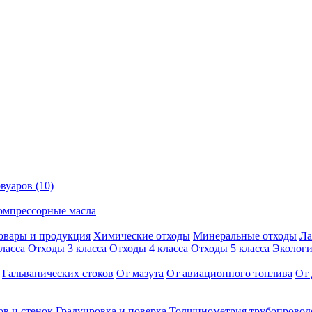
вуаров (10)
омпрессорные масла
овары и продукция
Химические отходы
Минеральные отходы
Ла
ласса
Отходы 3 класса
Отходы 4 класса
Отходы 5 класса
Экологи
Гальванических стоков
От мазута
От авиационного топлива
От 
ов и стенок
Градуировка и поверка
Толщинометрия трубопровод