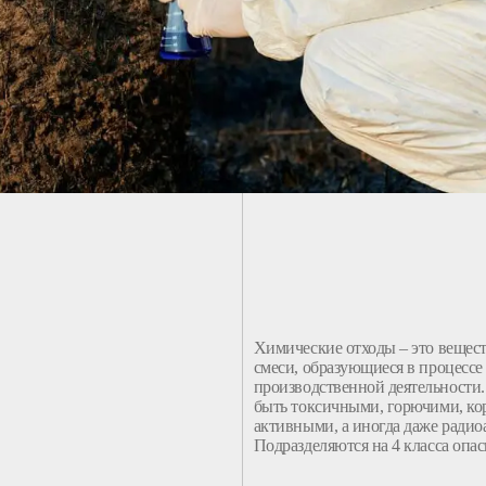
Химические
отходы
– это
вещест
смеси, образующиеся в
процессе
производственной деятельности
быть токсичными,
горючими
, к
активными, а иногда даже ради
Подразделяются на 4
класса
опас