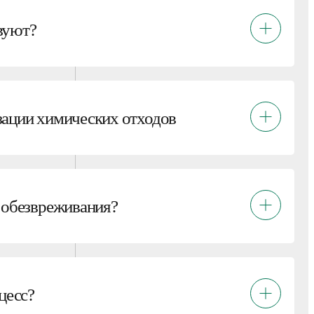
вуют?
зации химических отходов
 обезвреживания?
цесс?