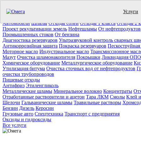
Услуги
Утилизация отходов (19)
Очистка ёмкостей (11)
Демонтаж резер
Отработанное масло
Промышленные отходы
Нефтепродукты
Т
Автомобили
Шпалы
Отходы солей
Отходы 1 класса
Отходы 2 к
Проект рекультивации земель
Нефтешламы
От нефтепродуктов
Промышленных стоков
От бензина
Диагностика резервуаров
Ультразвуковой контроль сварных шв
Антикоррозийная защита
Покраска резервуаров
Пескоструйная
Моторное масло
Индустриальное масло
Трансмиссионное масл
Мазут
Очистка шламонакопителя
Покрышки
Ликвидация ОПО
Химическое оборудование
Металлургическое оборудование
Ки
Утилизация битума
Очистка сточных вод от нефтепродуктов
Г
очистки трубопроводов
Пищевые отходы
Антифриз
Этиленгликоль
Металлические шламы
Минеральное волокно
Концентраты
Отх
Отработанные растворители и ацетон
Тара ЛКМ
Смолы
Клей и
Щелочи
Гальванические шламы
Травильные растворы
Хромсод
Бензин
Дизель
Керосин
Грузовые авто
Спецтехника
Транспорт с предприятия
Оксиды и гидроксиды
Все услуги