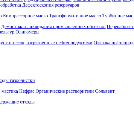
 обработка
Дефектоскопия резервуаров
о
Компрессорное масло
Трансформаторное масло
Турбинное мас
Демонтаж и ликвидация промышленных объектов
Переработка
зельгур
Олигомеры
рунт и песок, загрязненные нефтепродуктами
Откачка нефтепрод
оды газоочистки
 мастика
Нефрас
Органические растворители
Сольвент
ержащие отходы