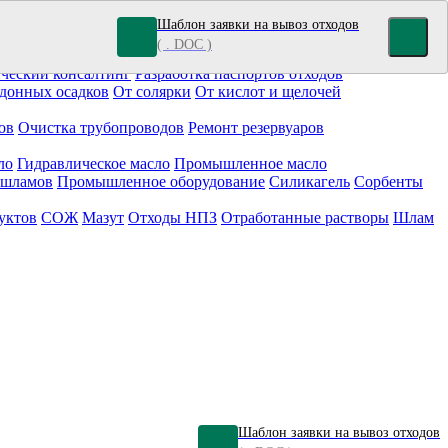
Шаблон заявки на вывоз отходов
( . DOC )
кокрасочные отходы
Гальванические отходы
Топливо
ческий консалтинг
Разработка паспортов отходов
донных осадков
От солярки
От кислот и щелочей
ов
Очистка трубопроводов
Ремонт резервуаров
ло
Гидравлическое масло
Промышленное масло
 шламов
Промышленное оборудование
Силикагель
Сорбенты
уктов
СОЖ
Мазут
Отходы НПЗ
Отработанные растворы
Шлам
Шаблон заявки на вывоз отходов