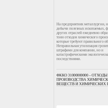
На предприятиях металлургии, 
добычи полезных ископаемых, ф
других отраслей ежедневно обра
тонн
отходов
химического произ
которые требуют правильного о
Неправильная
утилизация
грозит
штрафами для
компании
, но и
катастрофическими экологичес
последствиями.
ФККО 31000000000 – ОТХОДЫ
ПРОИЗВОДСТВА ХИМИЧЕС
ВЕЩЕСТВ И ХИМИЧЕСКИХ 