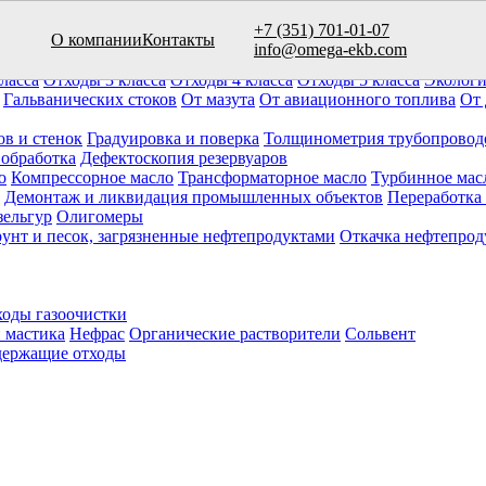
+7 (351) 701-01-07
О компании
Контакты
вуаров (10)
info@omega-ekb.com
овары и продукция
Химические отходы
Минеральные отходы
Ла
ласса
Отходы 3 класса
Отходы 4 класса
Отходы 5 класса
Экологи
Гальванических стоков
От мазута
От авиационного топлива
От 
ов и стенок
Градуировка и поверка
Толщинометрия трубопровод
 обработка
Дефектоскопия резервуаров
о
Компрессорное масло
Трансформаторное масло
Турбинное мас
Демонтаж и ликвидация промышленных объектов
Переработка
зельгур
Олигомеры
рунт и песок, загрязненные нефтепродуктами
Откачка нефтепрод
оды газоочистки
 мастика
Нефрас
Органические растворители
Сольвент
ержащие отходы