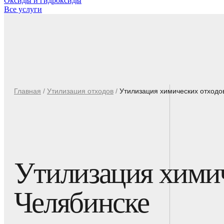
Оксиды и гидроксиды
Все услуги
Главная
/
Утилизация отходов
/
Утилизация химических отходо
Утилизация химич
Челябинске