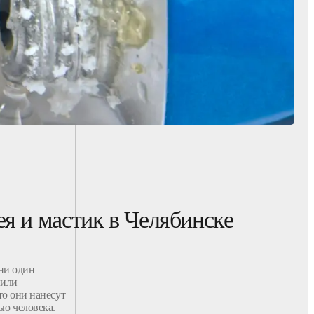
ея и мастик в Челябинске
 ни один
 или
то они нанесут
ью человека.