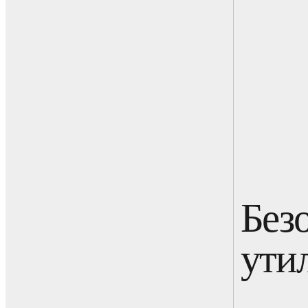
Без
ути