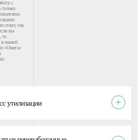
боту с
 только
лицензию.
лизацию
е стоит, так
если вы
, то
у в нашей
ии «Омега»
а
ти.
сс утилизации
ваться переработанные