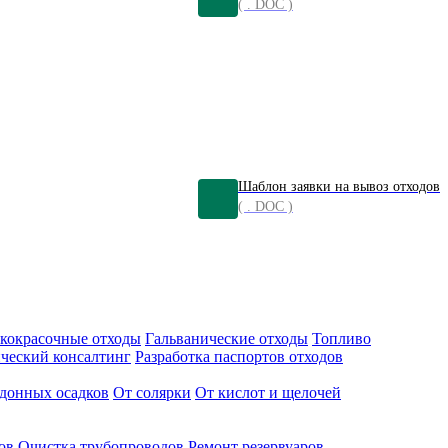
( . DOC )
Шаблон заявки на вывоз отходов
( . DOC )
кокрасочные отходы
Гальванические отходы
Топливо
ческий консалтинг
Разработка паспортов отходов
донных осадков
От солярки
От кислот и щелочей
ов
Очистка трубопроводов
Ремонт резервуаров