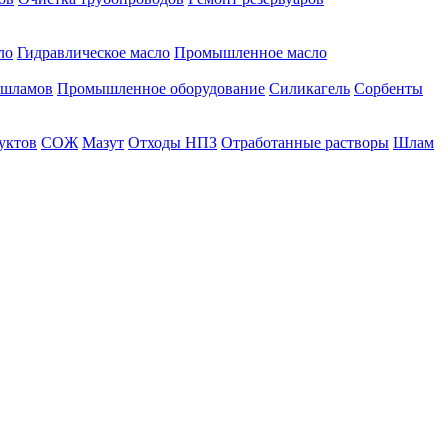
ло
Гидравлическое масло
Промышленное масло
 шламов
Промышленное оборудование
Силикагель
Сорбенты
уктов
СОЖ
Мазут
Отходы НПЗ
Отработанные растворы
Шлам