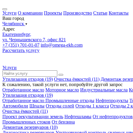
Услуги
О компании
Проекты
Производство
Статьи
Контакты
Ваш город
Челябинск
Адрес
Екатеринбург,
ул. Чернышевского 7, офис 821
+7 (351) 701-01-07
info@omega-ekb.com
Рассчитать услугу
Услуги
Утилизация отходов (19)
Очистка ёмкостей (11)
Демонтаж резер
К сожалению, такой услуги нет, попробуйте другой запрос
Отработанное масло
Моторное масло
Индустриальные масла
К
Утилизация отходов (19)
Отработанное масло
Промышленные отходы
Нефтепродукты
Т
Автомобили
Шпалы
Отходы солей
Отходы 1 класса
Отходы 2 к
Очистка ёмкостей (11)
Проект рекультивации земель
Нефтешламы
От нефтепродуктов
Промышленных стоков
От бензина
Демонтаж резервуаров (10)
Диагностика резервуаров
Ультразвуковой контроль сварных шв