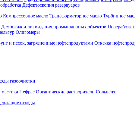
 обработка
Дефектоскопия резервуаров
о
Компрессорное масло
Трансформаторное масло
Турбинное мас
Демонтаж и ликвидация промышленных объектов
Переработка
зельгур
Олигомеры
рунт и песок, загрязненные нефтепродуктами
Откачка нефтепрод
оды газоочистки
 мастика
Нефрас
Органические растворители
Сольвент
ержащие отходы