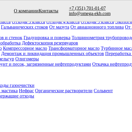
+7 (351) 701-01-07
О компании
Контакты
вуаров (10)
info@omega-ekb.com
овары и продукция
Химические отходы
Минеральные отходы
Ла
ласса
Отходы 3 класса
Отходы 4 класса
Отходы 5 класса
Экологи
Гальванических стоков
От мазута
От авиационного топлива
От 
ов и стенок
Градуировка и поверка
Толщинометрия трубопровод
 обработка
Дефектоскопия резервуаров
о
Компрессорное масло
Трансформаторное масло
Турбинное мас
Демонтаж и ликвидация промышленных объектов
Переработка
зельгур
Олигомеры
рунт и песок, загрязненные нефтепродуктами
Откачка нефтепрод
оды газоочистки
 мастика
Нефрас
Органические растворители
Сольвент
ержащие отходы