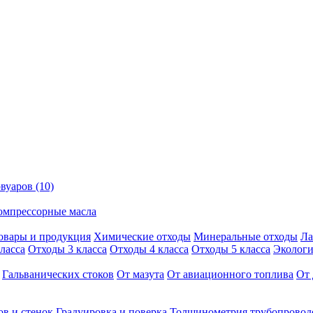
вуаров (10)
омпрессорные масла
овары и продукция
Химические отходы
Минеральные отходы
Ла
ласса
Отходы 3 класса
Отходы 4 класса
Отходы 5 класса
Экологи
Гальванических стоков
От мазута
От авиационного топлива
От 
ов и стенок
Градуировка и поверка
Толщинометрия трубопровод