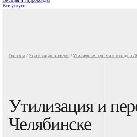
Оксиды и гидроксиды
Все услуги
Главная
/
Утилизация отходов
/
Утилизация краски и отходов 
Утилизация и пере
Челябинске