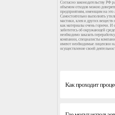
Согласно законодательству РФ ра
объемом отходов можно доверять
предприятиям, имеющим на это 
Самостоятельно выполнять ути
мастики, клея и других веществ н
как материалы очень горючи. И 
заботитесь об окружающей среде
необходимо заказать переработк
компании, специалисты компан
имеют необходимые лицензии н
осуществление своей деятельнос
Как проходит проце
Где могут использо