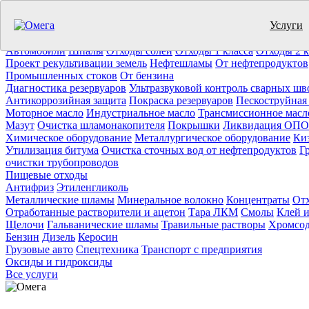
Услуги
Утилизация отходов (19)
Очистка ёмкостей (11)
Демонтаж резер
Отработанное масло
Промышленные отходы
Нефтепродукты
Т
Автомобили
Шпалы
Отходы солей
Отходы 1 класса
Отходы 2 к
Проект рекультивации земель
Нефтешламы
От нефтепродуктов
Промышленных стоков
От бензина
Диагностика резервуаров
Ультразвуковой контроль сварных шв
Антикоррозийная защита
Покраска резервуаров
Пескоструйная
Моторное масло
Индустриальное масло
Трансмиссионное масл
Мазут
Очистка шламонакопителя
Покрышки
Ликвидация ОПО
Химическое оборудование
Металлургическое оборудование
Ки
Утилизация битума
Очистка сточных вод от нефтепродуктов
Г
очистки трубопроводов
Пищевые отходы
Антифриз
Этиленгликоль
Металлические шламы
Минеральное волокно
Концентраты
Отх
Отработанные растворители и ацетон
Тара ЛКМ
Смолы
Клей и
Щелочи
Гальванические шламы
Травильные растворы
Хромсод
Бензин
Дизель
Керосин
Грузовые авто
Спецтехника
Транспорт с предприятия
Оксиды и гидроксиды
Все услуги