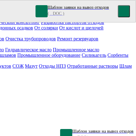
Шаблон заявки на вывоз отходов
( . DOC )
кокрасочные отходы
Гальванические отходы
Топливо
ческий консалтинг
Разработка паспортов отходов
донных осадков
От солярки
От кислот и щелочей
ов
Очистка трубопроводов
Ремонт резервуаров
ло
Гидравлическое масло
Промышленное масло
 шламов
Промышленное оборудование
Силикагель
Сорбенты
уктов
СОЖ
Мазут
Отходы НПЗ
Отработанные растворы
Шлам
Шаблон заявки на вывоз отходов