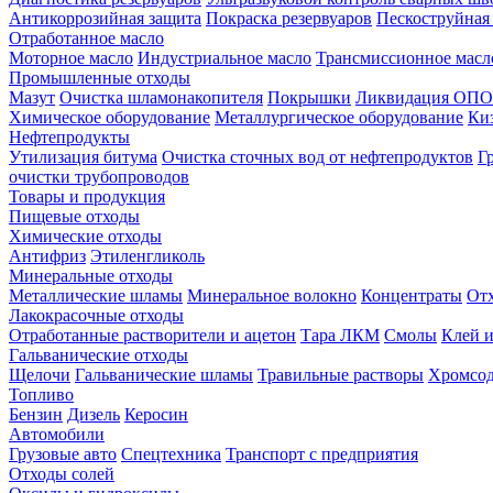
Антикоррозийная защита
Покраска резервуаров
Пескоструйная
Отработанное масло
Моторное масло
Индустриальное масло
Трансмиссионное масл
Промышленные отходы
Мазут
Очистка шламонакопителя
Покрышки
Ликвидация ОПО
Химическое оборудование
Металлургическое оборудование
Ки
Нефтепродукты
Утилизация битума
Очистка сточных вод от нефтепродуктов
Г
очистки трубопроводов
Товары и продукция
Пищевые отходы
Химические отходы
Антифриз
Этиленгликоль
Минеральные отходы
Металлические шламы
Минеральное волокно
Концентраты
Отх
Лакокрасочные отходы
Отработанные растворители и ацетон
Тара ЛКМ
Смолы
Клей и
Гальванические отходы
Щелочи
Гальванические шламы
Травильные растворы
Хромсод
Топливо
Бензин
Дизель
Керосин
Автомобили
Грузовые авто
Спецтехника
Транспорт с предприятия
Отходы солей