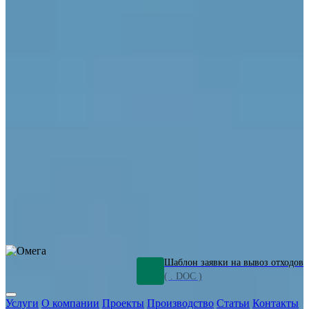
ОПО
Демонтаж и ликвидация промышленных объектов
Переработка шламов
Промышленное оборудование
Силикагель
Сорбенты
Химическое оборудование
Металлургическое оборудование
Кизельгур
Олигомеры
Утилизация битума
Очистка сточных вод от нефтепродуктов
Грунт и песок, загрязненные нефтепродуктами
Откачка
нефтепродуктов
СОЖ
Мазут
Отходы НПЗ
Отработанные
растворы
Шлам очистки трубопроводов
Пищевые отходы
Антифриз
Этиленгликоль
Металлические шламы
Минеральное волокно
Концентраты
Отходы газоочистки
Отработанные растворители и ацетон
Тара ЛКМ
Смолы
Клей
и мастика
Нефрас
Органические растворители
Сольвент
Щелочи
Гальванические шламы
Травильные растворы
Хромсодержащие отходы
Бензин
Дизель
Керосин
Грузовые авто
Спецтехника
Транспорт с предприятия
Оксиды и гидроксиды
Все услуги
Шаблон заявки на вывоз отходов
( . DOC )
Услуги
О компании
Проекты
Производство
Статьи
Контакты