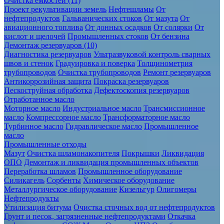
Очистка ёмкостей (11)
Проект рекультивации земель
Нефтешламы
От
нефтепродуктов
Гальванических стоков
От мазута
От
авиационного топлива
От донных осадков
От солярки
От
кислот и щелочей
Промышленных стоков
От бензина
Демонтаж резервуаров (10)
Диагностика резервуаров
Ультразвуковой контроль сварных
швов и стенок
Градуировка и поверка
Толщинометрия
трубопроводов
Очистка трубопроводов
Ремонт резервуаров
Антикоррозийная защита
Покраска резервуаров
Пескоструйная обработка
Дефектоскопия резервуаров
Отработанное масло
Моторное масло
Индустриальное масло
Трансмиссионное
масло
Компрессорное масло
Трансформаторное масло
Турбинное масло
Гидравлическое масло
Промышленное
масло
Промышленные отходы
Мазут
Очистка шламонакопителя
Покрышки
Ликвидация
ОПО
Демонтаж и ликвидация промышленных объектов
Переработка шламов
Промышленное оборудование
Силикагель
Сорбенты
Химическое оборудование
Металлургическое оборудование
Кизельгур
Олигомеры
Нефтепродукты
Утилизация битума
Очистка сточных вод от нефтепродуктов
Грунт и песок, загрязненные нефтепродуктами
Откачка