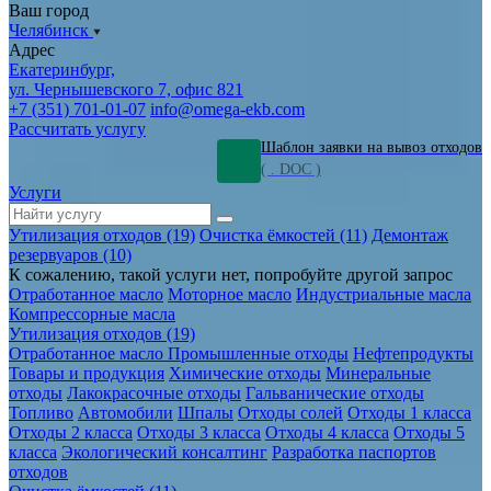
Ваш город
Челябинск
Адрес
Екатеринбург,
ул. Чернышевского 7, офис 821
+7 (351) 701-01-07
info@omega-ekb.com
Рассчитать услугу
Шаблон заявки на вывоз отходов
( . DOC )
Услуги
Утилизация отходов (19)
Очистка ёмкостей (11)
Демонтаж
резервуаров (10)
К сожалению, такой услуги нет, попробуйте другой запрос
Отработанное масло
Моторное масло
Индустриальные масла
Компрессорные масла
Утилизация отходов (19)
Отработанное масло
Промышленные отходы
Нефтепродукты
Товары и продукция
Химические отходы
Минеральные
отходы
Лакокрасочные отходы
Гальванические отходы
Топливо
Автомобили
Шпалы
Отходы солей
Отходы 1 класса
Отходы 2 класса
Отходы 3 класса
Отходы 4 класса
Отходы 5
класса
Экологический консалтинг
Разработка паспортов
отходов