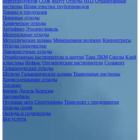
нефтепродуктов
СОЖ
Мазут
Отходы НПЗ
Отработанные
растворы
Шлам очистки трубопроводов
Товары и продукция
Пищевые отходы
Химические отходы
Антифриз
Этиленгликоль
Минеральные отходы
Металлические шламы
Минеральное волокно
Концентраты
Отходы газоочистки
Лакокрасочные отходы
Отработанные растворители и ацетон
Тара ЛКМ
Смолы
Клей
и мастика
Нефрас
Органические растворители
Сольвент
Гальванические отходы
Щелочи
Гальванические шламы
Травильные растворы
Хромсодержащие отходы
Топливо
Бензин
Дизель
Керосин
Автомобили
Грузовые авто
Спецтехника
Транспорт с предприятия
Отходы солей
Оксиды и гидроксиды
Все услуги