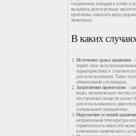
соединения, попадая в почву и в
вызывать долгосрочные экологи
проблемы, наносить вред здоров
животных.
В каких случая
Истечение срока
хранения
–
теряет свои эксплуатационны
характеристики и становится
для использования. Такое топ
обязательной утилизации.
Загрязнение примесями
– пр
воды, механических частиц и
посторонних веществ делает 
для использования в двигателя
специальной
переработки
.
Нарушение условий
хранен
неправильная температура ил
герметичность емкостей може
изменению химического сост