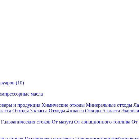
вуаров (10)
омпрессорные масла
овары и продукция
Химические отходы
Минеральные отходы
Ла
ласса
Отходы 3 класса
Отходы 4 класса
Отходы 5 класса
Экологи
Гальванических стоков
От мазута
От авиационного топлива
От 
ов и стенок
Градуировка и поверка
Толщинометрия трубопровод