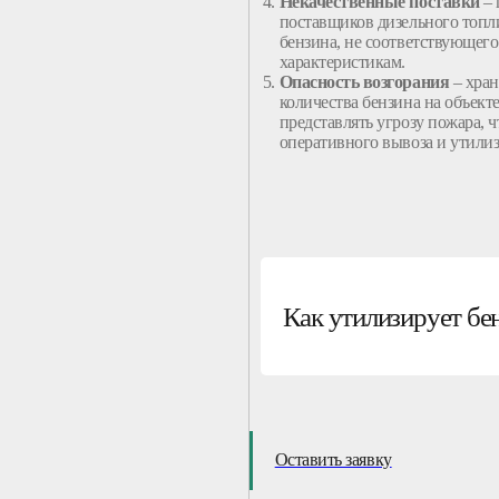
Некачественные поставки
– 
поставщиков
дизельного
топл
бензина
, не соответствующег
характеристикам.
Опасность возгорания
– хран
количества бензина на объект
представлять угрозу пожара, ч
оперативного вывоза и утили
Как утилизирует бе
Оставить заявку