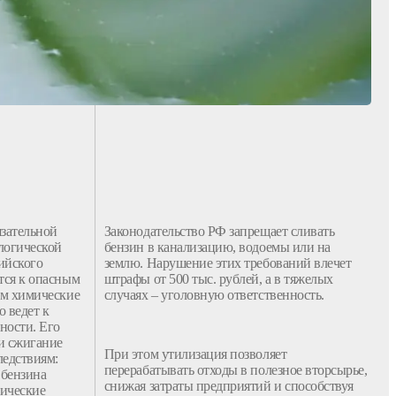
язательной
Законодательство РФ запрещает сливать
логической
бензин в канализацию, водоемы или на
ийского
землю. Нарушение этих требований влечет
ится к опасным
штрафы от 500 тыс. рублей, а в тяжелых
щим химические
случаях – уголовную ответственность.
о ведет к
ности. Его
ли сжигание
При этом
утилизация
позволяет
ледствиям:
перерабатывать отходы в полезное вторсырье,
я
бензина
снижая затраты предприятий и способствуя
мические