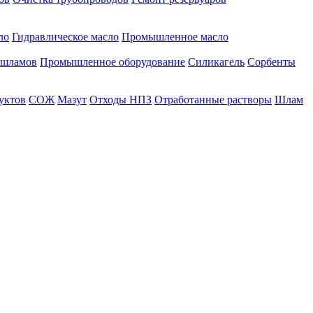
ло
Гидравлическое масло
Промышленное масло
 шламов
Промышленное оборудование
Силикагель
Сорбенты
уктов
СОЖ
Мазут
Отходы НПЗ
Отработанные растворы
Шлам