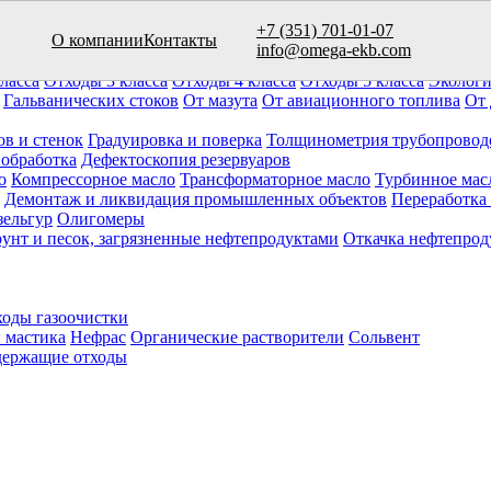
+7 (351) 701-01-07
О компании
Контакты
вуаров (10)
info@omega-ekb.com
овары и продукция
Химические отходы
Минеральные отходы
Ла
ласса
Отходы 3 класса
Отходы 4 класса
Отходы 5 класса
Экологи
Гальванических стоков
От мазута
От авиационного топлива
От 
ов и стенок
Градуировка и поверка
Толщинометрия трубопровод
 обработка
Дефектоскопия резервуаров
о
Компрессорное масло
Трансформаторное масло
Турбинное мас
Демонтаж и ликвидация промышленных объектов
Переработка
зельгур
Олигомеры
рунт и песок, загрязненные нефтепродуктами
Откачка нефтепрод
оды газоочистки
 мастика
Нефрас
Органические растворители
Сольвент
ержащие отходы