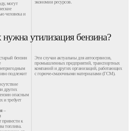
экономии ресурсов.
оду, могут
ческие
ью человека и
х нужна утилизация бензина?
старый
бензин
Эти случаи актуальны для автосервисов,
е
промышленных предприятий, транспортных
 непригодным
компаний
и других организаций, работающих
ливо подлежит
с горюче-смазочными материалами (
ГСМ
).
исутствие
ли других
бензин опасным
х и требует
ия
–
и
т привести к
ава
топлива
.