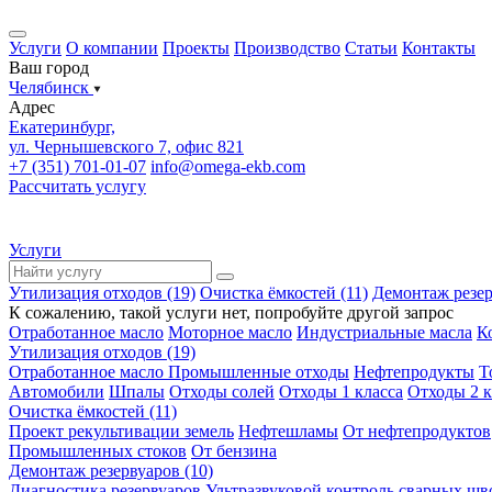
Услуги
О компании
Проекты
Производство
Статьи
Контакты
Ваш город
Челябинск
Адрес
Екатеринбург,
ул. Чернышевского 7, офис 821
+7 (351) 701-01-07
info@omega-ekb.com
Рассчитать услугу
Услуги
Утилизация отходов (19)
Очистка ёмкостей (11)
Демонтаж резер
К сожалению, такой услуги нет, попробуйте другой запрос
Отработанное масло
Моторное масло
Индустриальные масла
К
Утилизация отходов (19)
Отработанное масло
Промышленные отходы
Нефтепродукты
Т
Автомобили
Шпалы
Отходы солей
Отходы 1 класса
Отходы 2 к
Очистка ёмкостей (11)
Проект рекультивации земель
Нефтешламы
От нефтепродуктов
Промышленных стоков
От бензина
Демонтаж резервуаров (10)
Диагностика резервуаров
Ультразвуковой контроль сварных шв