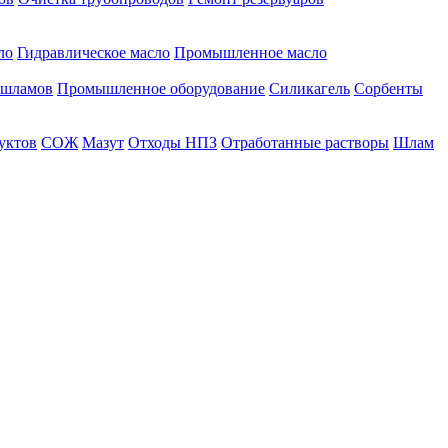
ло
Гидравлическое масло
Промышленное масло
 шламов
Промышленное оборудование
Силикагель
Сорбенты
уктов
СОЖ
Мазут
Отходы НПЗ
Отработанные растворы
Шлам