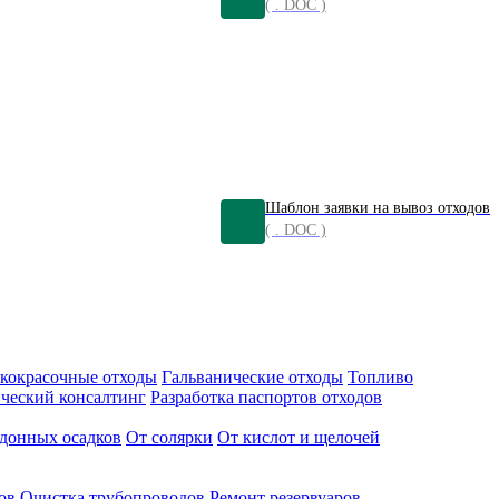
( . DOC )
Шаблон заявки на вывоз отходов
( . DOC )
кокрасочные отходы
Гальванические отходы
Топливо
ческий консалтинг
Разработка паспортов отходов
донных осадков
От солярки
От кислот и щелочей
ов
Очистка трубопроводов
Ремонт резервуаров