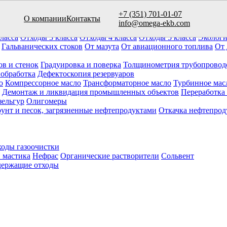
+7 (351) 701-01-07
О компании
Контакты
вуаров (10)
info@omega-ekb.com
овары и продукция
Химические отходы
Минеральные отходы
Ла
ласса
Отходы 3 класса
Отходы 4 класса
Отходы 5 класса
Экологи
Гальванических стоков
От мазута
От авиационного топлива
От 
ов и стенок
Градуировка и поверка
Толщинометрия трубопровод
 обработка
Дефектоскопия резервуаров
о
Компрессорное масло
Трансформаторное масло
Турбинное мас
Демонтаж и ликвидация промышленных объектов
Переработка
зельгур
Олигомеры
рунт и песок, загрязненные нефтепродуктами
Откачка нефтепрод
оды газоочистки
 мастика
Нефрас
Органические растворители
Сольвент
ержащие отходы