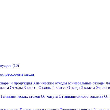
вуаров (10)
омпрессорные масла
овары и продукция
Химические отходы
Минеральные отходы
Ла
ласса
Отходы 3 класса
Отходы 4 класса
Отходы 5 класса
Экологи
Гальванических стоков
От мазута
От авиационного топлива
От 
ов и стенок
Градуировка и поверка
Толщинометрия трубопровод