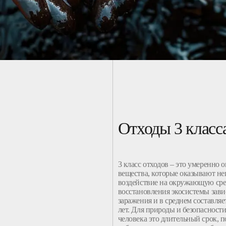
Отходы 3 класс
3 класс отходов – это умеренно 
вещества, которые оказывают не
воздействие на окружающую сре
восстановления экосистемы зави
заражения и в среднем составляе
лет. Для природы и безопасност
человека это длительный срок, 