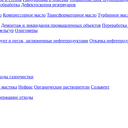
 обработка
Дефектоскопия резервуаров
о
Компрессорное масло
Трансформаторное масло
Турбинное мас
Демонтаж и ликвидация промышленных объектов
Переработка
зельгур
Олигомеры
рунт и песок, загрязненные нефтепродуктами
Откачка нефтепрод
оды газоочистки
 мастика
Нефрас
Органические растворители
Сольвент
ержащие отходы