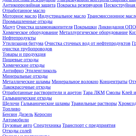
Антикоррозийная защита
Покраска резервуаров
Пескоструйная
Отработанное масло
Моторное масло
Индустриальное масло
Трансмиссионное масл
Промышленные отходы
Мазут
Очистка шламонакопителя
Покрышки
Ликвидация ОПО
Химическое оборудование
Металлургическое оборудование
Ки
Нефтепродукты
Утилизация битума
Очистка сточных вод от нефтепродуктов
Г
очистки трубопроводов
Товары и продукция
Пищевые отходы
Химические отходы
Антифриз
Этиленгликоль
Минеральные отходы
Металлические шламы
Минеральное волокно
Концентраты
Отх
Лакокрасочные отходы
Отработанные растворители и ацетон
Тара ЛКМ
Смолы
Клей и
Гальванические отходы
Щелочи
Гальванические шламы
Травильные растворы
Хромсод
Топливо
Бензин
Дизель
Керосин
Автомобили
Грузовые авто
Спецтехника
Транспорт с предприятия
Отходы солей