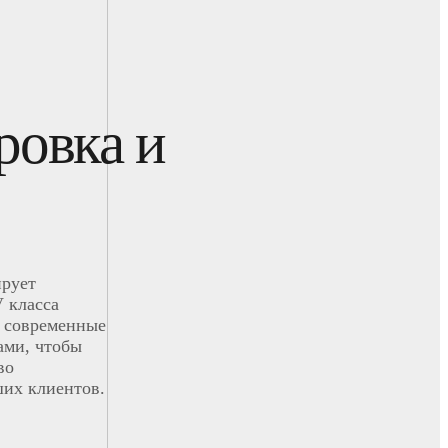
ровка и
ирует
 класса
 современные
ами, чтобы
во
ших клиентов.