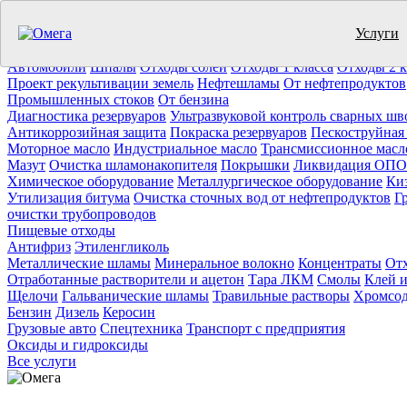
Услуги
Утилизация отходов (19)
Очистка ёмкостей (11)
Демонтаж резер
Отработанное масло
Промышленные отходы
Нефтепродукты
Т
Автомобили
Шпалы
Отходы солей
Отходы 1 класса
Отходы 2 к
Проект рекультивации земель
Нефтешламы
От нефтепродуктов
Промышленных стоков
От бензина
Диагностика резервуаров
Ультразвуковой контроль сварных шв
Антикоррозийная защита
Покраска резервуаров
Пескоструйная
Моторное масло
Индустриальное масло
Трансмиссионное масл
Мазут
Очистка шламонакопителя
Покрышки
Ликвидация ОПО
Химическое оборудование
Металлургическое оборудование
Ки
Утилизация битума
Очистка сточных вод от нефтепродуктов
Г
очистки трубопроводов
Пищевые отходы
Антифриз
Этиленгликоль
Металлические шламы
Минеральное волокно
Концентраты
Отх
Отработанные растворители и ацетон
Тара ЛКМ
Смолы
Клей и
Щелочи
Гальванические шламы
Травильные растворы
Хромсод
Бензин
Дизель
Керосин
Грузовые авто
Спецтехника
Транспорт с предприятия
Оксиды и гидроксиды
Все услуги