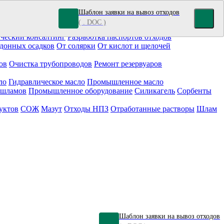
Шаблон заявки на вывоз отходов
( . DOC )
кокрасочные отходы
Гальванические отходы
Топливо
ческий консалтинг
Разработка паспортов отходов
донных осадков
От солярки
От кислот и щелочей
ов
Очистка трубопроводов
Ремонт резервуаров
ло
Гидравлическое масло
Промышленное масло
 шламов
Промышленное оборудование
Силикагель
Сорбенты
уктов
СОЖ
Мазут
Отходы НПЗ
Отработанные растворы
Шлам
Шаблон заявки на вывоз отходов