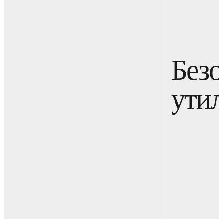
Без
ути