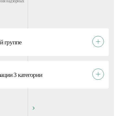
ния надзорных
ой группе
ации 3 категории