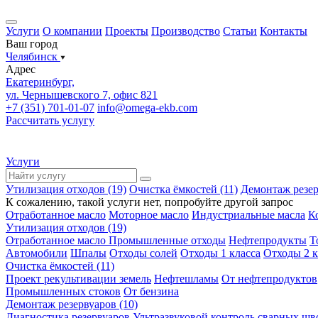
Услуги
О компании
Проекты
Производство
Статьи
Контакты
Ваш город
Челябинск
Адрес
Екатеринбург,
ул. Чернышевского 7, офис 821
+7 (351) 701-01-07
info@omega-ekb.com
Рассчитать услугу
Услуги
Утилизация отходов (19)
Очистка ёмкостей (11)
Демонтаж резер
К сожалению, такой услуги нет, попробуйте другой запрос
Отработанное масло
Моторное масло
Индустриальные масла
К
Утилизация отходов (19)
Отработанное масло
Промышленные отходы
Нефтепродукты
Т
Автомобили
Шпалы
Отходы солей
Отходы 1 класса
Отходы 2 к
Очистка ёмкостей (11)
Проект рекультивации земель
Нефтешламы
От нефтепродуктов
Промышленных стоков
От бензина
Демонтаж резервуаров (10)
Диагностика резервуаров
Ультразвуковой контроль сварных шв