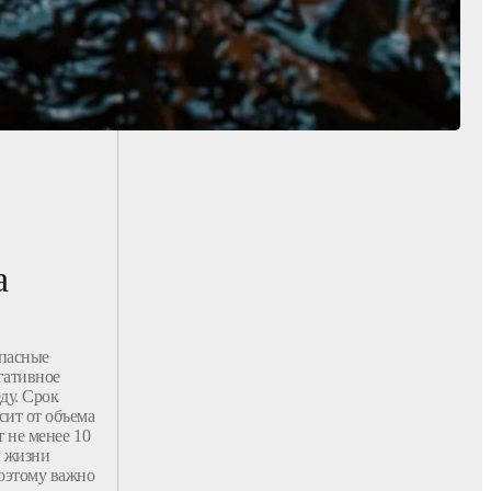
а
опасные
гативное
ду. Срок
сит от объема
т не менее 10
и жизни
поэтому важно