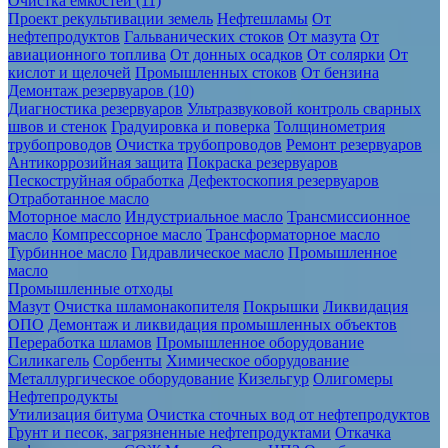
Очистка ёмкостей (11)
Проект рекультивации земель
Нефтешламы
От
нефтепродуктов
Гальванических стоков
От мазута
От
авиационного топлива
От донных осадков
От солярки
От
кислот и щелочей
Промышленных стоков
От бензина
Демонтаж резервуаров (10)
Диагностика резервуаров
Ультразвуковой контроль сварных
швов и стенок
Градуировка и поверка
Толщинометрия
трубопроводов
Очистка трубопроводов
Ремонт резервуаров
Антикоррозийная защита
Покраска резервуаров
Пескоструйная обработка
Дефектоскопия резервуаров
Отработанное масло
Моторное масло
Индустриальное масло
Трансмиссионное
масло
Компрессорное масло
Трансформаторное масло
Турбинное масло
Гидравлическое масло
Промышленное
масло
Промышленные отходы
Мазут
Очистка шламонакопителя
Покрышки
Ликвидация
ОПО
Демонтаж и ликвидация промышленных объектов
Переработка шламов
Промышленное оборудование
Силикагель
Сорбенты
Химическое оборудование
Металлургическое оборудование
Кизельгур
Олигомеры
Нефтепродукты
Утилизация битума
Очистка сточных вод от нефтепродуктов
Грунт и песок, загрязненные нефтепродуктами
Откачка