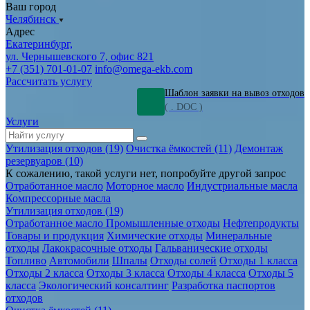
Ваш город
Челябинск
Адрес
Екатеринбург,
ул. Чернышевского 7, офис 821
+7 (351) 701-01-07
info@omega-ekb.com
Рассчитать услугу
Шаблон заявки на вывоз отходов
( . DOC )
Услуги
Утилизация отходов (19)
Очистка ёмкостей (11)
Демонтаж
резервуаров (10)
К сожалению, такой услуги нет, попробуйте другой запрос
Отработанное масло
Моторное масло
Индустриальные масла
Компрессорные масла
Утилизация отходов (19)
Отработанное масло
Промышленные отходы
Нефтепродукты
Товары и продукция
Химические отходы
Минеральные
отходы
Лакокрасочные отходы
Гальванические отходы
Топливо
Автомобили
Шпалы
Отходы солей
Отходы 1 класса
Отходы 2 класса
Отходы 3 класса
Отходы 4 класса
Отходы 5
класса
Экологический консалтинг
Разработка паспортов
отходов