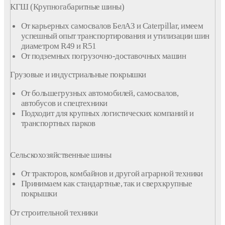
КГШ (Крупногабаритные шины)
От карьерных самосвалов БелАЗ и Caterpillar, имеем
успешный опыт транспортирования и утилизации шин
диаметром R49 и R51
От подземных погрузочно-доставочных машин
Грузовые и индустриальные
покрышки
От большегрузных автомобилей, самосвалов,
автобусов и спецтехники
Подходит для крупных логистических
компаний
и
транспортных парков
Сельскохозяйственные
шины
От тракторов, комбайнов и другой аграрной техники
Принимаем как стандартные, так и сверхкрупные
покрышки
От строительной техники