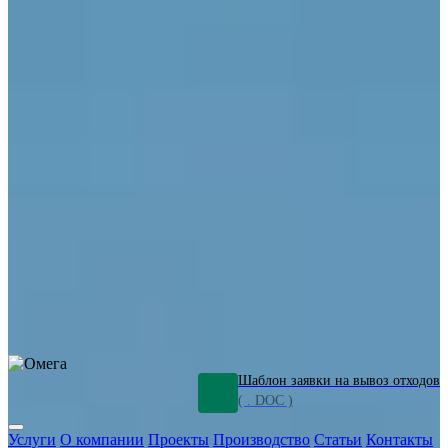
ОПО
Демонтаж и ликвидация промышленных объектов
Переработка шламов
Промышленное оборудование
Силикагель
Сорбенты
Химическое оборудование
Металлургическое оборудование
Кизельгур
Олигомеры
Утилизация битума
Очистка сточных вод от нефтепродуктов
Грунт и песок, загрязненные нефтепродуктами
Откачка
нефтепродуктов
СОЖ
Мазут
Отходы НПЗ
Отработанные
растворы
Шлам очистки трубопроводов
Пищевые отходы
Антифриз
Этиленгликоль
Металлические шламы
Минеральное волокно
Концентраты
Отходы газоочистки
Отработанные растворители и ацетон
Тара ЛКМ
Смолы
Клей
и мастика
Нефрас
Органические растворители
Сольвент
Щелочи
Гальванические шламы
Травильные растворы
Хромсодержащие отходы
Бензин
Дизель
Керосин
Грузовые авто
Спецтехника
Транспорт с предприятия
Оксиды и гидроксиды
Все услуги
Шаблон заявки на вывоз отходов
( . DOC )
Услуги
О компании
Проекты
Производство
Статьи
Контакты