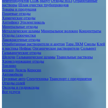
нефтепродуктов
СОЖ
Мазут
Отходы НПЗ
Отработанные
растворы
Шлам очистки трубопроводов
Товары и продукция
Пищевые отходы
Химические отходы
Антифриз
Этиленгликоль
Минеральные отходы
Металлические шламы
Минеральное волокно
Концентраты
Отходы газоочистки
Лакокрасочные отходы
Отработанные растворители и ацетон
Тара ЛКМ
Смолы
Клей
и мастика
Нефрас
Органические растворители
Сольвент
Гальванические отходы
Щелочи
Гальванические шламы
Травильные растворы
Хромсодержащие отходы
Топливо
Бензин
Дизель
Керосин
Автомобили
Грузовые авто
Спецтехника
Транспорт с предприятия
Отходы солей
Оксиды и гидроксиды
Все услуги